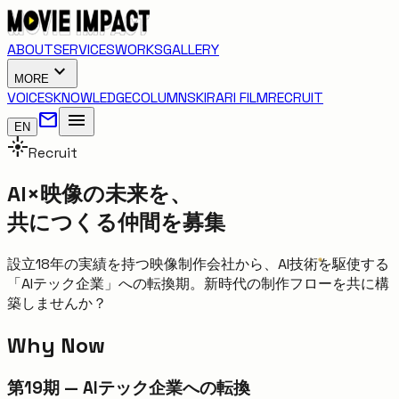
ABOUT
SERVICES
WORKS
GALLERY
expand_more
MORE
VOICES
KNOWLEDGE
COLUMNS
KIRARI FILM
RECRUIT
mail
menu
EN
flare
Recruit
AI×映像の未来を、
共につくる仲間を募集
設立18年の実績を持つ映像制作会社から、AI技術を駆使する
「AIテック企業」への転換期。新時代の制作フローを共に構
築しませんか？
Why Now
第19期 —
AIテック企業への転換