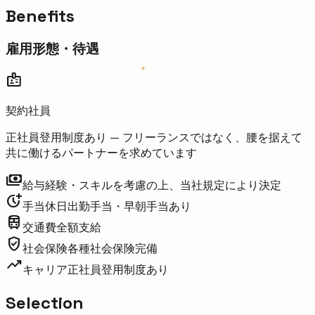
Benefits
雇用形態・待遇
badge
契約社員
正社員登用制度あり — フリーランスではなく、腰を据えて
共に働けるパートナーを求めています
payments
給与
経験・スキルを考慮の上、当社規定により決定
more_time
手当
休日出勤手当・早朝手当あり
train
交通費
全額支給
verified_user
社会保険
各種社会保険完備
trending_up
キャリア
正社員登用制度あり
Selection