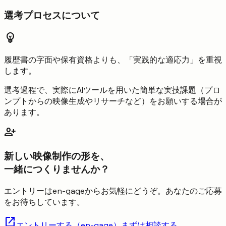
選考プロセスについて
emoji_objects
履歴書の字面や保有資格よりも、
「実践的な適応力」
を重視
します。
選考過程で、実際にAIツールを用いた簡単な実技課題（プロ
ンプトからの映像生成やリサーチなど）をお願いする場合が
あります。
person_add
新しい映像制作の形を、
一緒につくりませんか？
エントリーはen-gageからお気軽にどうぞ。あなたのご応募
をお待ちしています。
open_in_new
エントリーする（en-gage）
まずは相談する