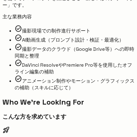
ー」です。
主な業務内容
check_circle
撮影現場での制作進行サポート
check_circle
AI動画生成（プロンプト設計・検証・最適化）
check_circle
撮影データのクラウド（Google Drive等）への即時
同期と整理
check_circle
DaVinci ResolveやPremiere Pro等を使用したオフ
ライン編集の補助
check_circle
アニメーション制作やモーション・グラフィックス
の補助（スキルに応じて）
Who We're Looking For
こんな方を求めています
rocket_launch