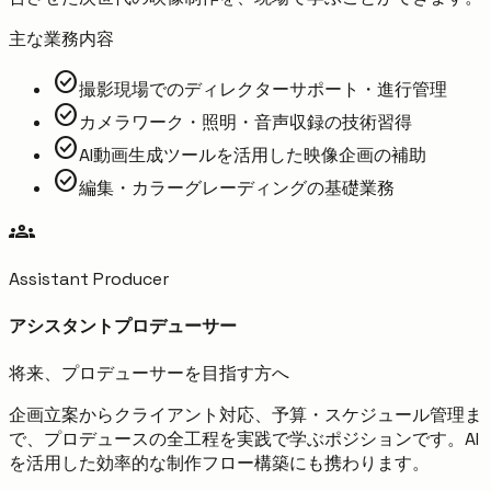
主な業務内容
check_circle
撮影現場でのディレクターサポート・進行管理
check_circle
カメラワーク・照明・音声収録の技術習得
check_circle
AI動画生成ツールを活用した映像企画の補助
check_circle
編集・カラーグレーディングの基礎業務
groups
Assistant Producer
アシスタントプロデューサー
将来、プロデューサーを目指す方へ
企画立案からクライアント対応、予算・スケジュール管理ま
で、プロデュースの全工程を実践で学ぶポジションです。AI
を活用した効率的な制作フロー構築にも携わります。