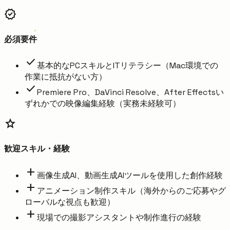
verified
必須要件
check
基本的なPCスキルとITリテラシー（Mac環境での
作業に抵抗がない方）
check
Premiere Pro、DaVinci Resolve、After Effectsい
ずれかでの映像編集経験（実務未経験可）
star
歓迎スキル・経験
add
画像生成AI、動画生成AIツールを使用した創作経験
add
アニメーション制作スキル（海外からのご応募やグ
ローバルな視点も歓迎）
add
現場での撮影アシスタントや制作進行の経験