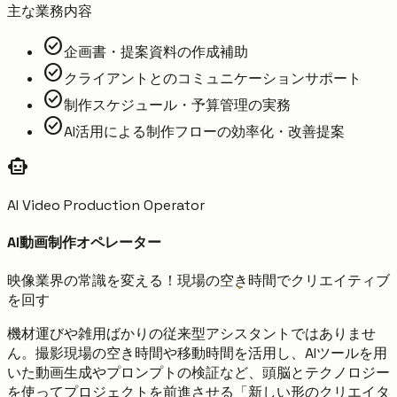
主な業務内容
check_circle
企画書・提案資料の作成補助
check_circle
クライアントとのコミュニケーションサポート
check_circle
制作スケジュール・予算管理の実務
check_circle
AI活用による制作フローの効率化・改善提案
smart_toy
AI Video Production Operator
AI動画制作オペレーター
映像業界の常識を変える！現場の空き時間でクリエイティブ
を回す
機材運びや雑用ばかりの従来型アシスタントではありませ
ん。撮影現場の空き時間や移動時間を活用し、AIツールを用
いた動画生成やプロンプトの検証など、頭脳とテクノロジー
を使ってプロジェクトを前進させる「新しい形のクリエイタ